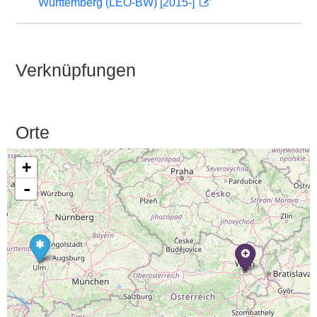
Württemberg (LEO-BW) [2015-]
Verknüpfungen
Orte
+
-