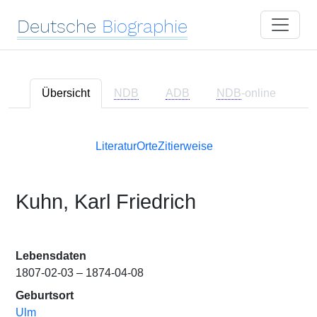
Deutsche
Biographie
Übersicht
NDB
ADB
NDB
-online
Literatur
Orte
Zitierweise
Kuhn, Karl Friedrich
Lebensdaten
1807-02-03 – 1874-04-08
Geburtsort
Ulm