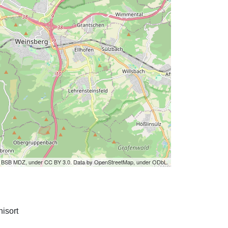
by BSB MDZ, under CC BY 3.0. Data by OpenStreetMap, under ODbL.
isort