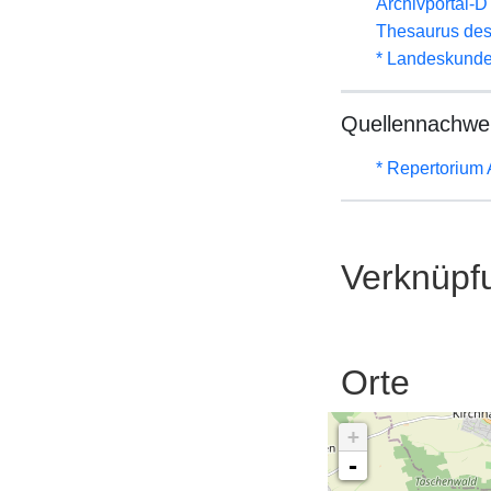
Archivportal-
Thesaurus des
* Landeskunde
Quellennachwe
* Repertorium
Verknüpf
Orte
+
-