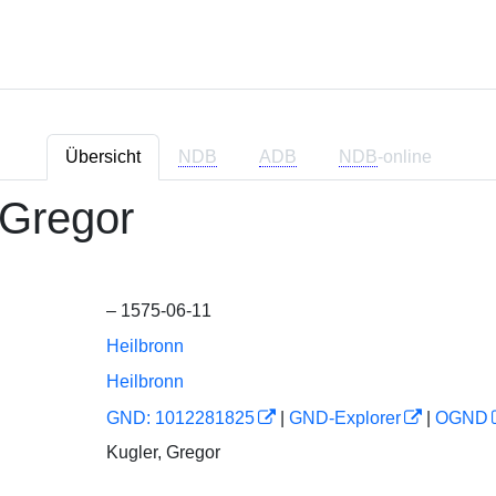
Übersicht
NDB
ADB
NDB
-online
 Gregor
– 1575-06-11
Heilbronn
Heilbronn
GND: 1012281825
|
GND-Explorer
|
OGND
Kugler, Gregor