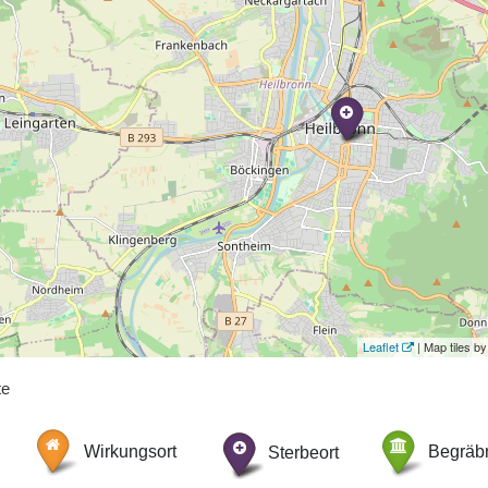
Leaflet
| Map tiles 
te
Wirkungsort
Sterbeort
Begräbn