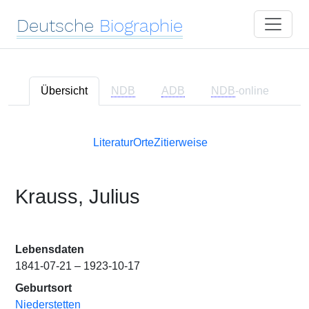
Deutsche
Biographie
Übersicht
NDB
ADB
NDB
-online
Literatur
Orte
Zitierweise
Krauss, Julius
Lebensdaten
1841-07-21 – 1923-10-17
Geburtsort
Niederstetten