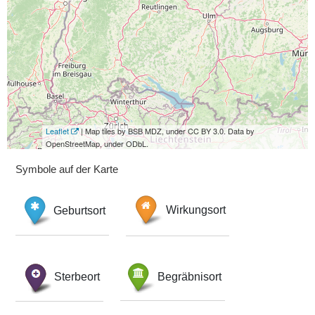
Leaflet
| Map tiles by BSB MDZ, under CC BY 3.0. Data by
OpenStreetMap, under ODbL.
Symbole auf der Karte
Geburtsort
Wirkungsort
Sterbeort
Begräbnisort