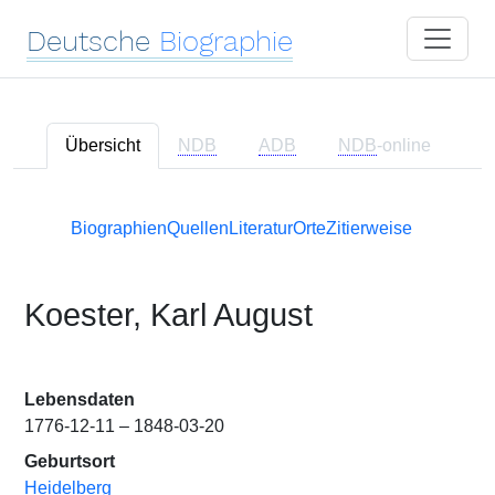
Deutsche
Biographie
Übersicht
NDB
ADB
NDB
-online
Biographien
Quellen
Literatur
Orte
Zitierweise
Koester, Karl August
Lebensdaten
1776-12-11 – 1848-03-20
Geburtsort
Heidelberg