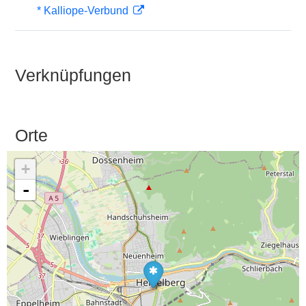
* Kalliope-Verbund
Verknüpfungen
Orte
+
-