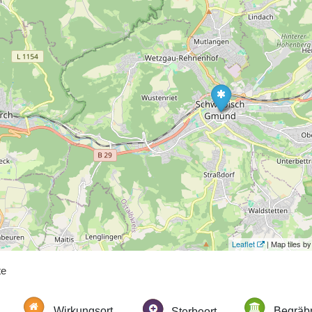
Leaflet
| Map tiles 
te
Wirkungsort
Sterbeort
Begräbn