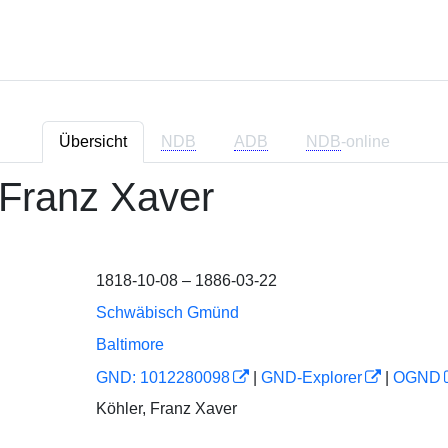
Übersicht
NDB
ADB
NDB
-online
, Franz Xaver
1818-10-08 – 1886-03-22
Schwäbisch Gmünd
Baltimore
GND: 1012280098
|
GND-Explorer
|
OGND
Köhler, Franz Xaver