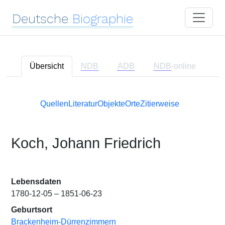
Deutsche
Biographie
Übersicht
NDB
ADB
NDB
-online
Quellen
Literatur
Objekte
Orte
Zitierweise
Koch, Johann Friedrich
Lebensdaten
1780-12-05 – 1851-06-23
Geburtsort
Brackenheim-Dürrenzimmern