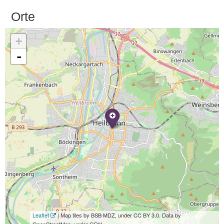
Orte
+
-
Leaflet
| Map tiles by BSB MDZ, under CC BY 3.0. Data by