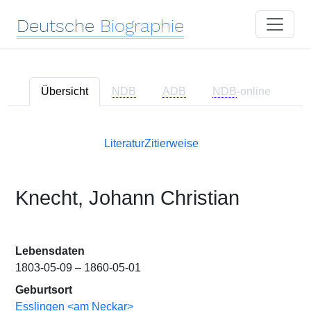
Deutsche
Biographie
Übersicht
NDB
ADB
NDB
-online
Literatur
Zitierweise
Knecht, Johann Christian
Lebensdaten
1803-05-09 – 1860-05-01
Geburtsort
Esslingen <am Neckar>