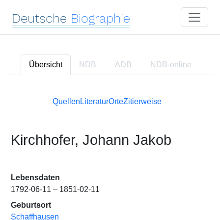
Deutsche
Biographie
Übersicht
NDB
ADB
NDB
-online
Quellen
Literatur
Orte
Zitierweise
Kirchhofer, Johann Jakob
Lebensdaten
1792-06-11 – 1851-02-11
Geburtsort
Schaffhausen