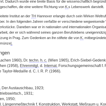
. Dadurch wurde eine breite Basis für die wissenschaftlich begründe
eschaffen, die eine weitere Richtung von
K.
s Lebenswerk darstellt.
itete Institut an der
TH
Hannover erlangte durch sein Wirken Weltruf
über. In den folgenden Jahren verfaßte er verschiedene wegweisend
kstücke. Daneben war er in nationalen und internationalen Organisa
eit, der er sich während seines ganzen Berufslebens uneigennützig zu
zung in Prag. Zum Gedenken an ihn stiftete die von
K.
mitbegründete
kmünze
|
.
ngen
achen 1960), Dr.
techn.
h. c.
(Wien 1965), Erich-Siebel-Gedenk
hen (1958),
Ehrenmitgl.
d.
Internat.
Forschungsgemeinschaft f. 
Taylor-Medaille d. C. I. R. P. (1966).
.
Der Austauschbau, 1923;
triebswirtsch., 1931;
n, 1950;
 Längenmeßtechnik f. Konstruktion, Werkstatt, Meßraum u. Kontr