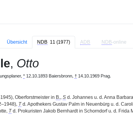
Übersicht
NDB
11 (1977)
ADB
NDB
-online
le
,
Otto
gungsplaner,
*
12.10.1893 Baiersbronn,
†
14.10.1969 Prag.
1945), Oberforstmeister in
B.
,
S
d. Johannes u. d. Anna Barbara
2–1948),
T
d. Apothekers Gustav Palm in Neuenbürg u. d. Carol
tte,
T
d. Prokuristen Jakob Bernhardt in Schorndorf u. d. Frida M