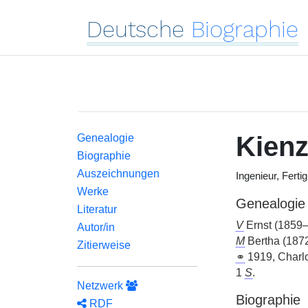
Deutsche
Biographie
Kienz
Genealogie
Biographie
Auszeichnungen
Ingenieur, Ferti
Werke
Genealogie
Literatur
V
Ernst (1859–
Autor/in
M
Bertha (187
Zitierweise
⚭
1919, Charlo
1
S
.
Netzwerk
Biographie
RDF