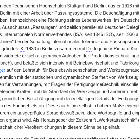
n den Technischen Hochschulen Stuttgart und Berlin, das er 1916 
Berlin mit einer Arbeit über Passungssysteme. Die Beschäftigung mit
en, kennzeichnet eine Richtung seines Lebenswerkes. Im Deutsche
Ausschusses „Passungen“ und zeitlich parallel als deutscher Delegie
 Internationalen Normenverbandes (ISA; seit 1946 ISO), seit 1936 a
nen“ bei der Schaffung internationaler Toleranz- und Passungsnor
it gründete
K.
1930 in Berlin zusammen mit
Dr.
-Ingenieur Richard Koc
ng widmete er sich allgemeinen Aufgaben der Produktionstechnik, unt
bach), und befaßte sich intensiv mit Betriebswirtschaft und Fabrikor
ger
auf den Lehrstuhl für Betriebswissenschaften und Werkzeugmas
nehmlich mit der statischen und dynamischen Steifheit von Werkzeug
zen für Verzahnungen, mit Fragen der Fertigungsmeßtechnik einschli
etenden Kräften, mit der Standzeit der Werkzeuge und anderem mehr. 
 gründlichen Beschäftigung mit den vielfältigen Details der Fertigu
 des Fachgebiets an. Diese auch ihm selbst in hohem Maße eigenen
r durch ein ausgeprägtes Sprachbewußtsein, klare Wortbegriffe und ei
en ergänzt wird. Als Herausgeber der Zeitschrift „Werkstattstechnik“ (s
chaftlicher Veröffentlichungen in diesem Sinne beispielhaft.