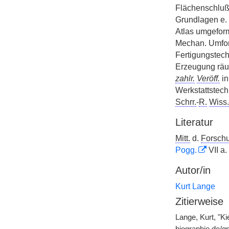
Flächenschluß,
Grundlagen e.
Atlas umgeform
Mechan. Umfor
Fertigungstech
Erzeugung räum
zahlr.
Veröff.
in
Werkstattstechn
Schrr.
-
R.
Wiss.
Literatur
Mitt.
d.
Forsch
Pogg.
VII a.
Autor/in
Kurt Lange
Zitierweise
Lange, Kurt, "K