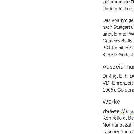
zusammengeführt
Umformtechnik g
Das von ihm gele
nach Stuttgart 
umgeformter Wer
Gemeinschaftsarb
ISO-Komitee-Sit
Kienzle-Geden
Auszeichnu
Dr.-
Ing.
E. h.
(A
VDI
-Ehrenzeic
1965), Goldene 
Werke
Weitere
W
u. a
Kontrolle d. Be
Normungszahle
Taschenbuch d.