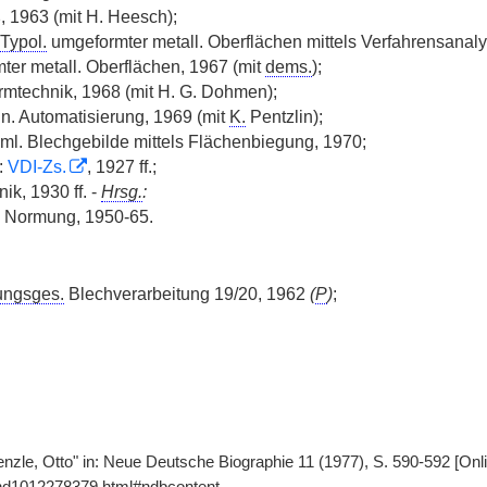
 1963 (mit H. Heesch);
Typol.
umgeformter metall. Oberflächen mittels Verfahrensanaly
ter metall. Oberflächen, 1967 (mit
dems.
);
mtechnik, 1968 (mit H. G. Dohmen);
n. Automatisierung, 1969 (mit
K.
Pentzlin);
l. Blechgebilde mittels Flächenbiegung, 1970;
:
VDI-Zs.
, 1927 ff.;
ik, 1930 ff. -
Hrsg.
:
Normung, 1950-65.
ungsges.
Blechverarbeitung 19/20, 1962
(
P
)
;
ienzle, Otto" in: Neue Deutsche Biographie 11 (1977), S. 590-592 [On