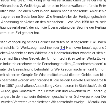
nliegen war die Entwicklung einer wissenschaftlichen Lehre der Ferti
 während des 2. Weltkriegs, als er beim Heereswaffenamt für die E
rtlich war, und auch nicht in den Jahren nach Kriegsende. Anläßlich
 trug er seine Gedanken über „Die Grundpfeiler der Fertigungstechn
 Anpassung der Arbeit an den Menschen“ – vor. Von 1958 bis zu se
rtigungsverfahren“, der sich die Überarbeitung der Begriffe der Fertig
tem zum Ziel gesetzt hat.
er Verlagerung seines Berliner Institutes bei Kriegsende 1945 na
 Lehrstuhls für Werkzeugmaschinen der
TH
Hannover beauftragt und 1
iten Abschnitt seines Wirkens als Hochschullehrer wandte er sich ei
h vernachlässigten Gebiet, der Umformtechnik einzelner Werkstück
en Industrie errichtete er die Forschungsstellen „Gesenkschmieden“ 
später die Bezeichnung Lehrstuhl für Werkzeugmaschinen und Umformt
mit sicherem Gespür für Wissenslücken auf diesem Gebiet, das bis 
h bearbeitet worden war, förderte
K.
die beiden Gebiete Blechbearbei
ihm 1957 geschaffene Ausstellung „Konstruieren in Stahlblech“, die 
 wurde, gab Konstrukteuren, Herstellern und Anwendern im Fahrzeu
ösungen. In dem auf sein Betreiben geschaffenen Schwerpunkt der 
wurden Vertreter verschiedener Wissenschaftszweige – Metallkunde