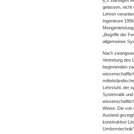
K.
s ständiges A
gelassen, nicht
Lehren verantwo
Ingenieure 1956
Mengenleistung,
„Begriffe der Fe
allgemeines Sys
Nach zwangsweis
Vertretung des
beginnenden zwe
wissenschaftlic
mittelständisch
Lehrstuhl, der 
Systematik und 
wissenschaftlic
Weise. Die von 
Ausland gezeigt
konstruktive L
Umformtechnik“ 