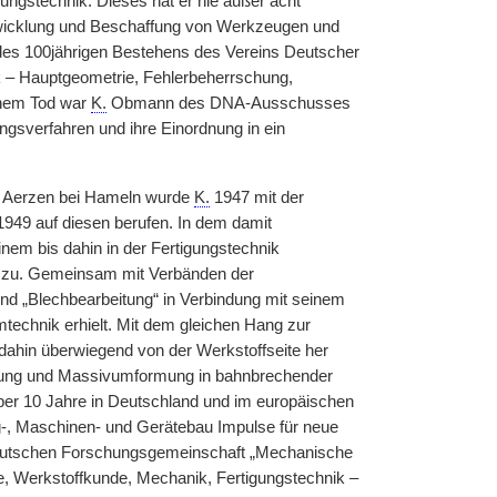
gungstechnik. Dieses hat er nie außer acht
ntwicklung und Beschaffung von Werkzeugen und
 des 100jährigen Bestehens des Vereins Deutscher
ik – Hauptgeometrie, Fehlerbeherrschung,
inem Tod war
K.
Obmann des DNA-Ausschusses
ungsverfahren und ihre Einordnung in ein
ch Aerzen bei Hameln wurde
K.
1947 mit der
949 auf diesen berufen. In dem damit
nem bis dahin in der Fertigungstechnik
e zu. Gemeinsam mit Verbänden der
und „Blechbearbeitung“ in Verbindung mit seinem
echnik erhielt. Mit dem gleichen Hang zur
dahin überwiegend von der Werkstoffseite her
tung und Massivumformung in bahnbrechender
über 10 Jahre in Deutschland und im europäischen
g-, Maschinen- und Gerätebau Impulse für neue
Deutschen Forschungsgemeinschaft „Mechanische
, Werkstoffkunde, Mechanik, Fertigungstechnik –