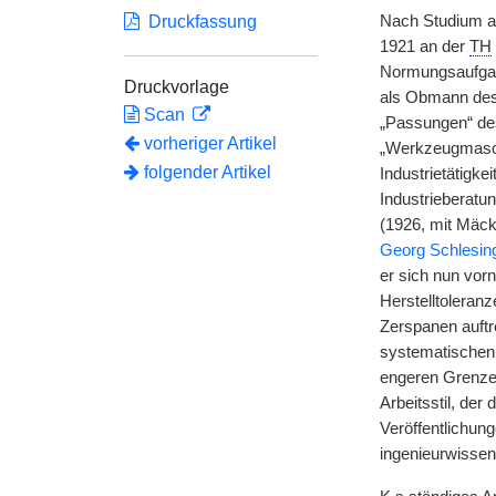
Druckfassung
Nach Studium a
1921 an der
TH
Normungsaufgab
Druckvorlage
als Obmann des 
Scan
„Passungen“ des
vorheriger Artikel
„Werkzeugmaschi
folgender Artikel
Industrietätigke
Industrieberatu
(1926, mit Mäck
Georg Schlesin
er sich nun vor
Herstelltoleran
Zerspanen auftr
systematischen,
engeren Grenzen
Arbeitsstil, de
Veröffentlichung
ingenieurwissens