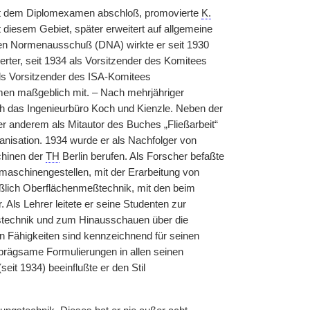
mit dem Diplomexamen abschloß, promovierte
K.
 diesem Gebiet, später erweitert auf allgemeine
n Normenausschuß (DNA) wirkte er seit 1930
rter, seit 1934 als Vorsitzender des Komitees
ls Vorsitzender des ISA-Komitees
men maßgeblich mit. – Nach mehrjähriger
h das Ingenieurbüro Koch und Kienzle. Neben der
er anderem als Mitautor des Buches „Fließarbeit“
ganisation. 1934 wurde er als Nachfolger von
chinen der
TH
Berlin berufen. Als Forscher befaßte
maschinengestellen, mit der Erarbeitung von
eßlich Oberflächenmeßtechnik, mit den beim
Als Lehrer leitete er seine Studenten zur
ngstechnik und zum Hinausschauen über die
 Fähigkeiten sind kennzeichnend für seinen
nprägsame Formulierungen in allen seinen
eit 1934) beeinflußte er den Stil