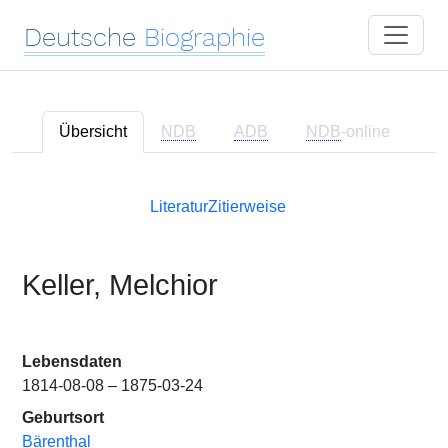
Deutsche
Biographie
Übersicht
NDB
ADB
NDB
-online
Literatur
Zitierweise
Keller, Melchior
Lebensdaten
1814-08-08 – 1875-03-24
Geburtsort
Bärenthal