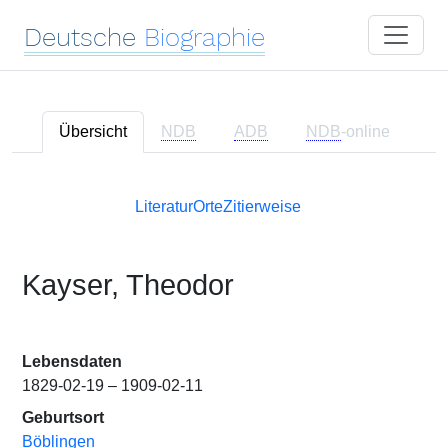
Deutsche
Biographie
Übersicht
NDB
ADB
NDB
-online
Literatur
Orte
Zitierweise
Kayser, Theodor
Lebensdaten
1829-02-19 – 1909-02-11
Geburtsort
Böblingen