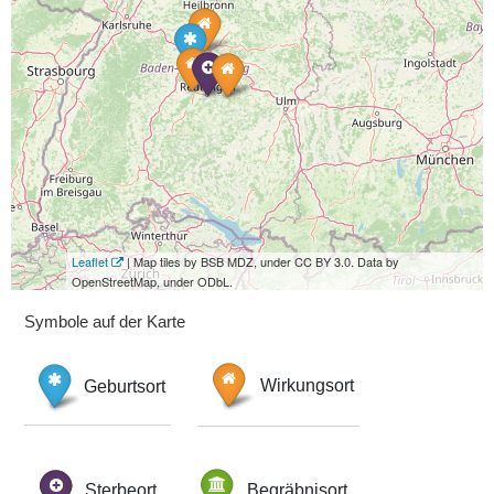
Leaflet
| Map tiles by BSB MDZ, under CC BY 3.0. Data by
OpenStreetMap, under ODbL.
Symbole auf der Karte
Geburtsort
Wirkungsort
Sterbeort
Begräbnisort