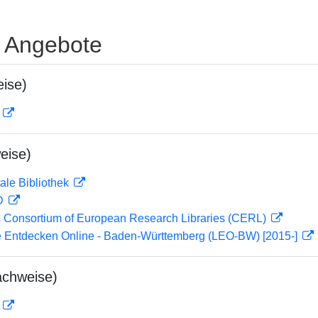
e Angebote
ise)
D
eise)
ale Bibliothek
 D
 Consortium of European Research Libraries (CERL)
 Entdecken Online - Baden-Württemberg (LEO-BW) [2015-]
achweise)
D