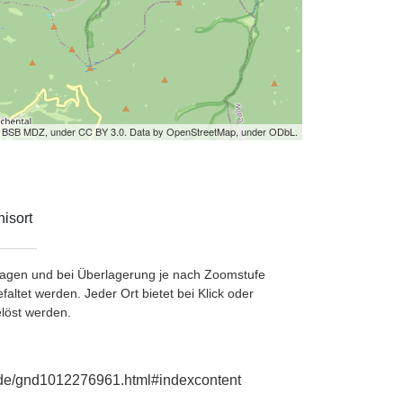
by BSB MDZ, under CC BY 3.0. Data by OpenStreetMap, under ODbL.
isort
etragen und bei Überlagerung je nach Zoomstufe
ltet werden. Jeder Ort bietet bei Klick oder
löst werden.
e.de/gnd1012276961.html#indexcontent