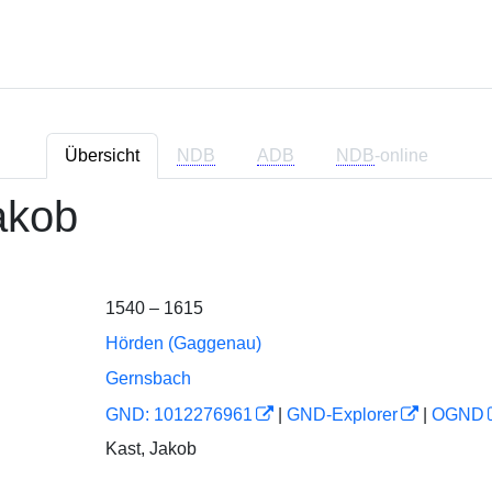
Übersicht
NDB
ADB
NDB
-online
akob
1540 – 1615
Hörden (Gaggenau)
Gernsbach
GND: 1012276961
|
GND-Explorer
|
OGND
Kast, Jakob