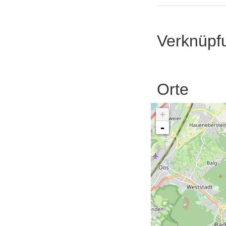
Verknüpf
Orte
+
-