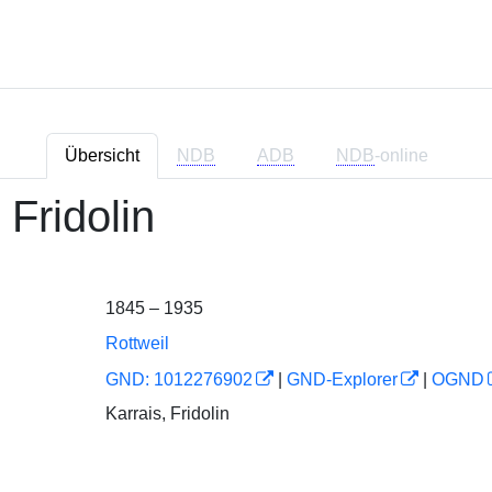
Übersicht
NDB
ADB
NDB
-online
 Fridolin
1845 – 1935
Rottweil
GND: 1012276902
|
GND-Explorer
|
OGND
Karrais, Fridolin