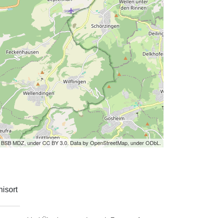
by BSB MDZ, under CC BY 3.0. Data by OpenStreetMap, under ODbL.
isort