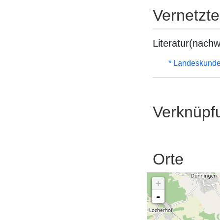
Vernetzt
Literatur(nachw
* Landeskunde
Verknüpf
Orte
+
-