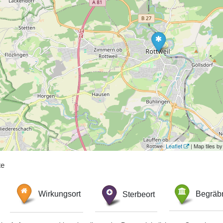
Leaflet
| Map tiles 
te
Wirkungsort
Sterbeort
Begräbn