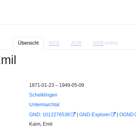
Übersicht
NDB
ADB
NDB
-online
mil
1871-01-23 – 1949-05-09
Schelklingen
Untermarchtal
GND: 1012276538
|
GND-Explorer
|
OGND
Kaim, Emil