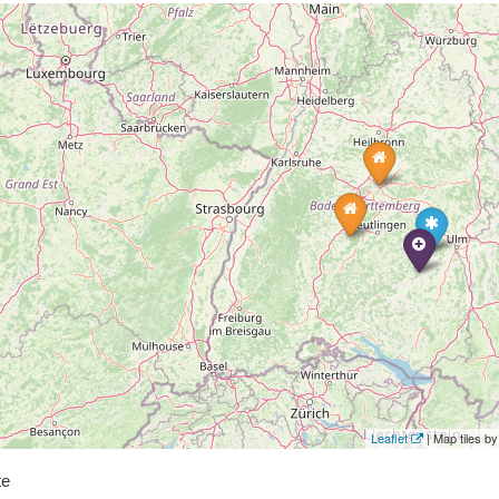
Leaflet
| Map tiles 
te