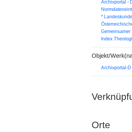
Archivportal -
Normdateneint
* Landeskunde
Österreichisc
Gemeinsamer 
Index Theolog
Objekt/Werk(n
Archivportal-
Verknüpf
Orte