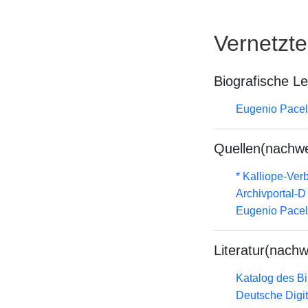
Vernetzt
Biografische L
Eugenio Pacell
Quellen(nachwe
* Kalliope-Ve
Archivportal-
Eugenio Pacell
Literatur(nachw
Katalog des B
Deutsche Digit