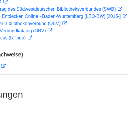
 D
rag des Südwestdeutschen Bibliotheksverbundes (SWB)
 Entdecken Online - Baden-Württemberg (LEO-BW) [2015-]
her Bibliothekenverbund (OBV)
Verbundkatalog (GBV)
icus (IxTheo)
achweise)
D
ungen