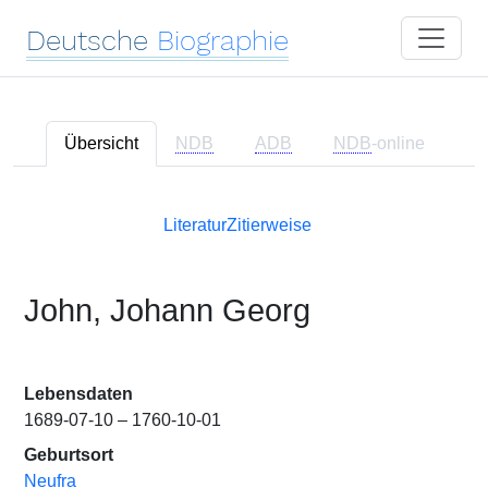
Deutsche
Biographie
Übersicht
NDB
ADB
NDB
-online
Literatur
Zitierweise
John, Johann Georg
Lebensdaten
1689-07-10 – 1760-10-01
Geburtsort
Neufra