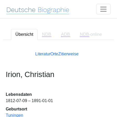
Deutsche
Biographie
Übersicht
NDB
ADB
NDB
-online
Literatur
Orte
Zitierweise
Irion, Christian
Lebensdaten
1812-07-09 – 1891-01-01
Geburtsort
Tuningen