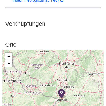
Index Theologicus (IxTheo)
Verknüpfungen
Orte
+
-