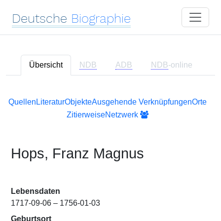
Deutsche
Biographie
Übersicht
NDB
ADB
NDB
-online
Quellen
Literatur
Objekte
Ausgehende Verknüpfungen
Orte
Zitierweise
Netzwerk
Hops, Franz Magnus
Lebensdaten
1717-09-06 – 1756-01-03
Geburtsort