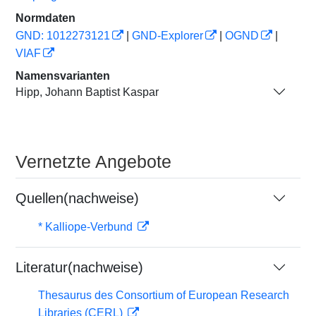
Normdaten
GND: 1012273121
|
GND-Explorer
|
OGND
|
VIAF
Namensvarianten
Hipp, Johann Baptist Kaspar
Vernetzte Angebote
Quellen(nachweise)
* Kalliope-Verbund
Literatur(nachweise)
Thesaurus des Consortium of European Research
Libraries (CERL)