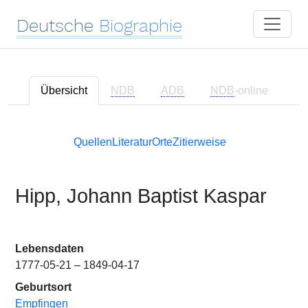
Deutsche
Biographie
Übersicht
NDB
ADB
NDB
-online
Quellen
Literatur
Orte
Zitierweise
Hipp, Johann Baptist Kaspar
Lebensdaten
1777-05-21 – 1849-04-17
Geburtsort
Empfingen