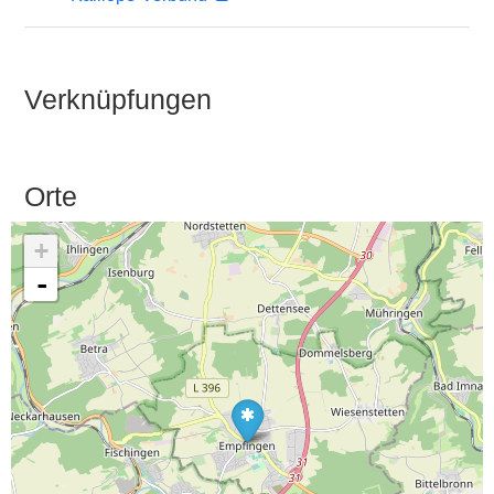
Verknüpfungen
Orte
+
-