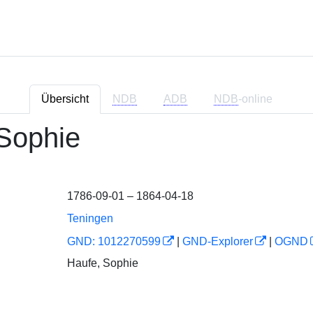
Übersicht
NDB
ADB
NDB
-online
Sophie
1786-09-01 – 1864-04-18
Teningen
GND: 1012270599
|
GND-Explorer
|
OGND
Haufe, Sophie