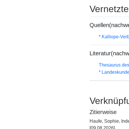
Vernetzt
Quellen(nachwe
* Kalliope-Ve
Literatur(nachw
Thesaurus des
* Landeskunde
Verknüpf
Zitierweise
Haufe, Sophie, Ind
[09.08.2026].