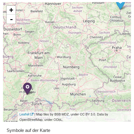
+
-
Leaflet
| Map tiles by BSB MDZ, under CC BY 3.0. Data by
OpenStreetMap, under ODbL.
Symbole auf der Karte