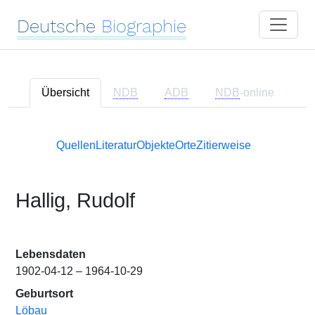
Deutsche
Biographie
Übersicht
NDB
ADB
NDB
-online
Quellen
Literatur
Objekte
Orte
Zitierweise
Hallig, Rudolf
Lebensdaten
1902-04-12 – 1964-10-29
Geburtsort
Löbau