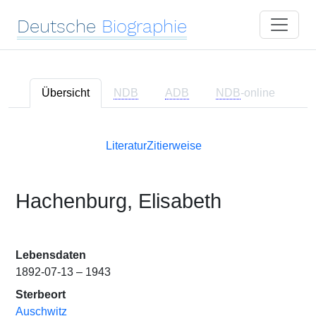
Deutsche
Biographie
Übersicht
NDB
ADB
NDB
-online
Literatur
Zitierweise
Hachenburg, Elisabeth
Lebensdaten
1892-07-13 – 1943
Sterbeort
Auschwitz