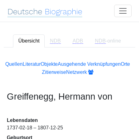
Deutsche
Biographie
Übersicht
NDB
ADB
NDB
-online
Quellen
Literatur
Objekte
Ausgehende Verknüpfungen
Orte
Zitierweise
Netzwerk
Greiffenegg, Hermann von
Lebensdaten
1737-02-18 – 1807-12-25
Geburtsort