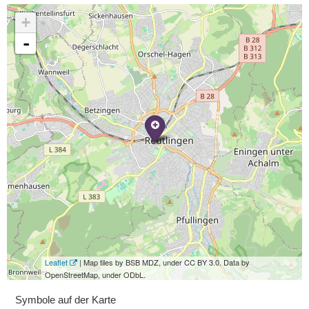
+
-
Leaflet
| Map tiles by BSB MDZ, under CC BY 3.0. Data by
OpenStreetMap, under ODbL.
Symbole auf der Karte