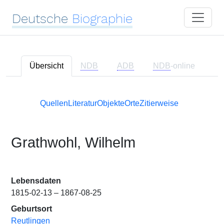
Deutsche
Biographie
Übersicht
NDB
ADB
NDB
-online
Quellen
Literatur
Objekte
Orte
Zitierweise
Grathwohl, Wilhelm
Lebensdaten
1815-02-13 – 1867-08-25
Geburtsort
Reutlingen