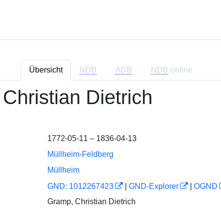
Übersicht
NDB
ADB
NDB
-online
Christian Dietrich
1772-05-11 – 1836-04-13
Müllheim-Feldberg
Müllheim
GND: 1012267423
|
GND-Explorer
|
OGND
Gramp, Christian Dietrich