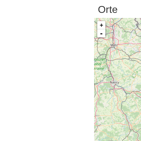
Orte
+
-