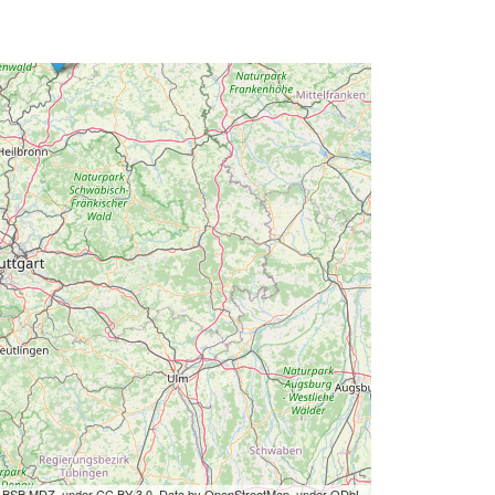
by BSB MDZ, under CC BY 3.0. Data by OpenStreetMap, under ODbL.