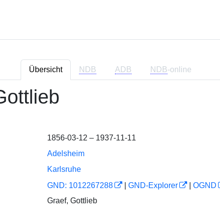
Übersicht
NDB
ADB
NDB
-online
Gottlieb
1856-03-12 – 1937-11-11
Adelsheim
Karlsruhe
GND: 1012267288
|
GND-Explorer
|
OGND
Graef, Gottlieb