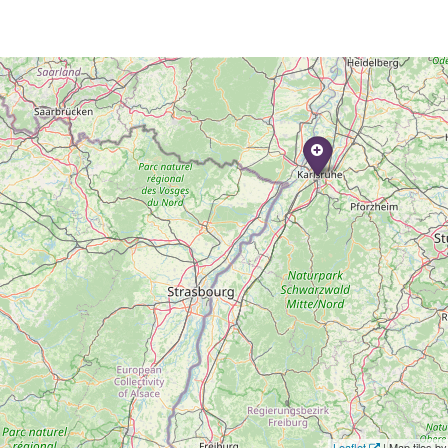
Leaflet
| Map tiles 