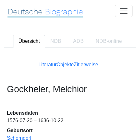
Deutsche
Biographie
Übersicht
NDB
ADB
NDB
-online
Literatur
Objekte
Zitierweise
Gockheler, Melchior
Lebensdaten
1576-07-20 – 1636-10-22
Geburtsort
Schorndorf