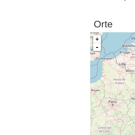
Orte
+
-