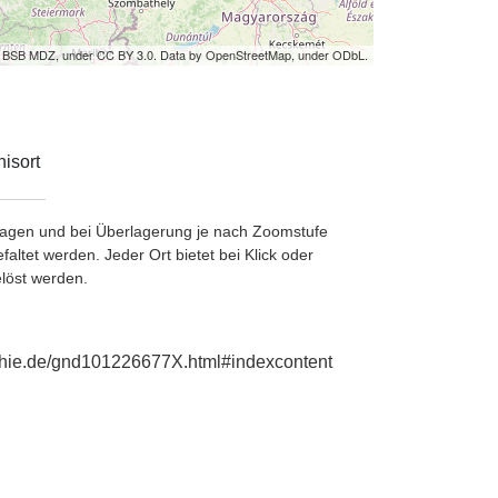
by BSB MDZ, under CC BY 3.0. Data by OpenStreetMap, under ODbL.
isort
etragen und bei Überlagerung je nach Zoomstufe
ltet werden. Jeder Ort bietet bei Klick oder
löst werden.
aphie.de/gnd101226677X.html#indexcontent