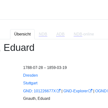
Übersicht
NDB
ADB
NDB
-online
, Eduard
1788-07-28 – 1859-03-19
Dresden
Stuttgart
GND: 101226677X
|
GND-Explorer
|
OGND
Gnauth, Eduard