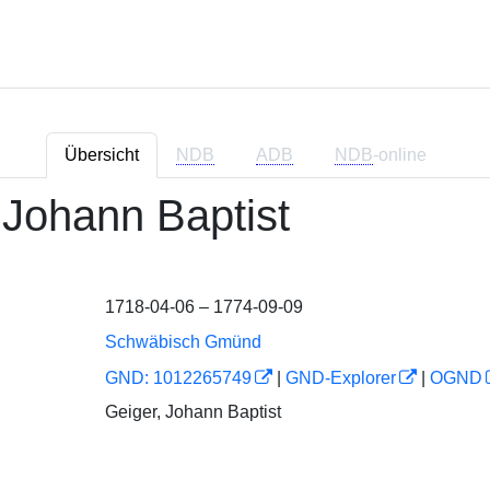
Übersicht
NDB
ADB
NDB
-online
 Johann Baptist
1718-04-06 – 1774-09-09
Schwäbisch Gmünd
GND: 1012265749
|
GND-Explorer
|
OGND
Geiger, Johann Baptist