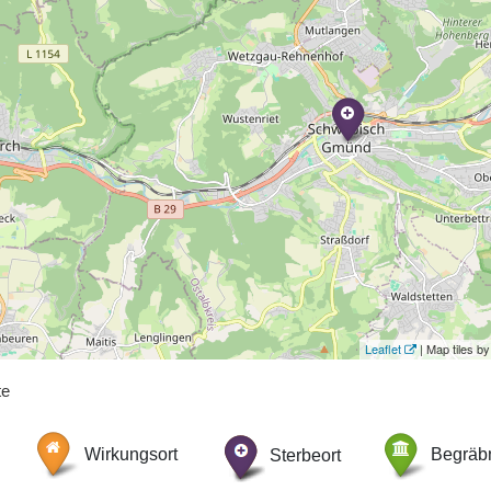
Leaflet
| Map tiles 
te
Wirkungsort
Sterbeort
Begräbn