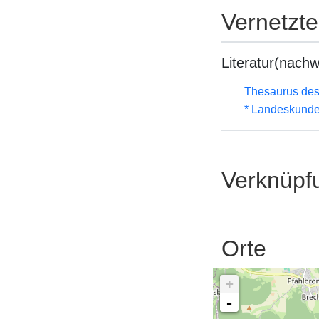
Vernetzt
Literatur(nachw
Thesaurus des
* Landeskunde
Verknüpf
Orte
+
-