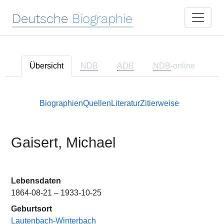
Deutsche
Biographie
Übersicht
NDB
ADB
NDB
-online
Biographien
Quellen
Literatur
Zitierweise
Gaisert, Michael
Lebensdaten
1864-08-21 – 1933-10-25
Geburtsort
Lautenbach-Winterbach