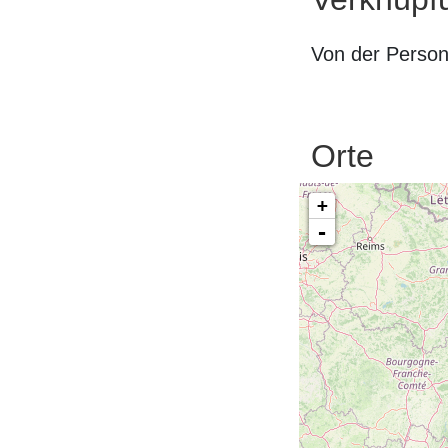
Von der Perso
Orte
+
-