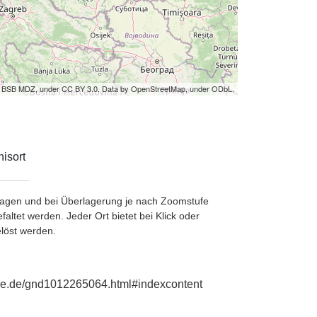
by BSB MDZ, under CC BY 3.0. Data by OpenStreetMap, under ODbL.
isort
etragen und bei Überlagerung je nach Zoomstufe
ltet werden. Jeder Ort bietet bei Klick oder
löst werden.
aphie.de/gnd1012265064.html#indexcontent