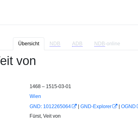
Übersicht
NDB
ADB
NDB
-online
Veit von
1468 – 1515-03-01
Wien
GND: 1012265064
|
GND-Explorer
|
OGND
Fürst, Veit von