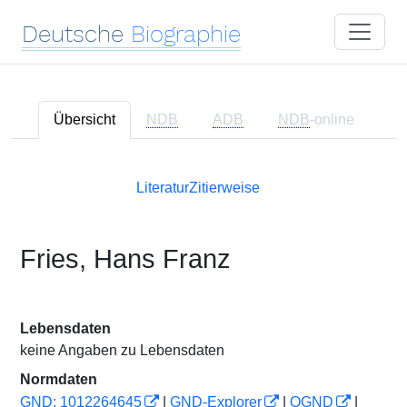
Deutsche
Biographie
Übersicht
NDB
ADB
NDB
-online
Literatur
Zitierweise
Fries, Hans Franz
Lebensdaten
keine Angaben zu Lebensdaten
Normdaten
GND: 1012264645
|
GND-Explorer
|
OGND
|