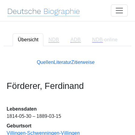
Deutsche
Biographie
Übersicht
NDB
ADB
NDB
-online
Quellen
Literatur
Zitierweise
Förderer, Ferdinand
Lebensdaten
1814-05-30 – 1889-03-15
Geburtsort
Villingen-Schwenningen-Villingen