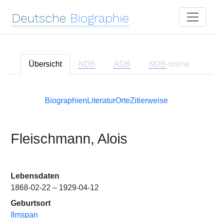
Deutsche
Biographie
Übersicht
NDB
ADB
NDB
-online
Biographien
Literatur
Orte
Zitierweise
Fleischmann, Alois
Lebensdaten
1868-02-22 – 1929-04-12
Geburtsort
Ilmspan