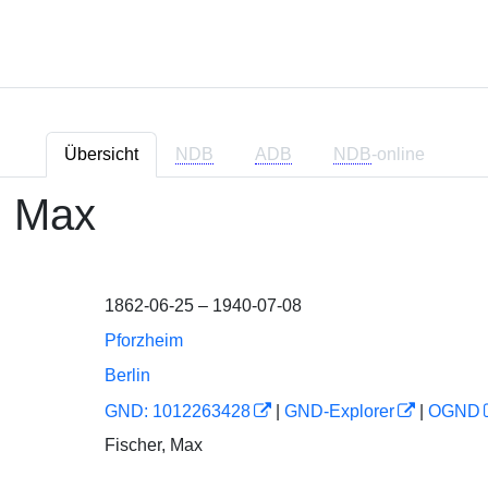
Übersicht
NDB
ADB
NDB
-online
, Max
1862-06-25 – 1940-07-08
Pforzheim
Berlin
GND: 1012263428
|
GND-Explorer
|
OGND
Fischer, Max