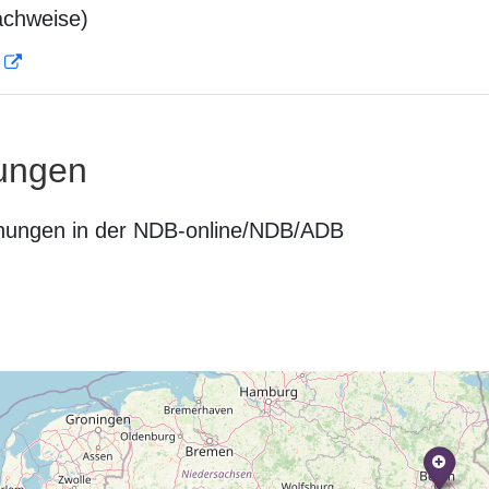
achweise)
D
ungen
nungen in der NDB-online/NDB/ADB