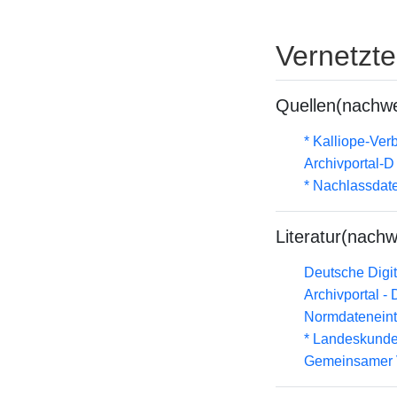
Vernetzt
Quellen(nachwe
* Kalliope-Ve
Archivportal-
* Nachlassdat
Literatur(nachw
Deutsche Digit
Archivportal -
Normdateneint
* Landeskunde
Gemeinsamer 