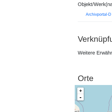
Objekt/Werk(n
Archivportal-
Verknüpf
Weitere Erwäh
Orte
+
-