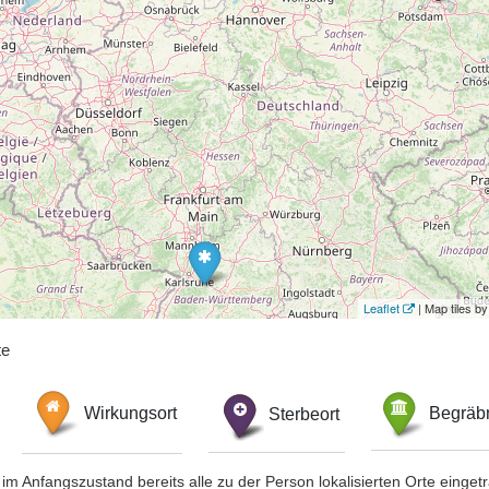
Leaflet
| Map tiles 
te
Wirkungsort
Sterbeort
Begräbn
im Anfangszustand bereits alle zu der Person lokalisierten Orte eing