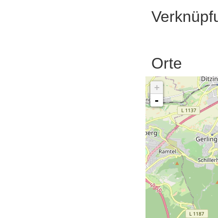
Verknüpf
Orte
+
-