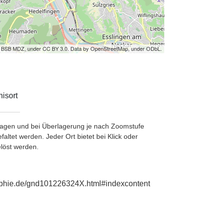
by BSB MDZ, under CC BY 3.0. Data by OpenStreetMap, under ODbL.
isort
etragen und bei Überlagerung je nach Zoomstufe
ltet werden. Jeder Ort bietet bei Klick oder
löst werden.
graphie.de/gnd101226324X.html#indexcontent