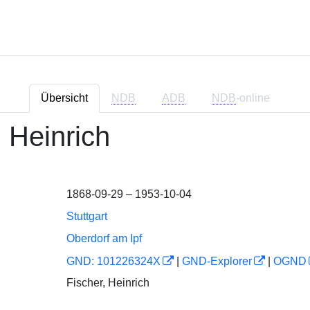
Übersicht
NDB
ADB
NDB
-online
, Heinrich
1868-09-29 – 1953-10-04
Stuttgart
Oberdorf am Ipf
GND: 101226324X
|
GND-Explorer
|
OGND
Fischer, Heinrich