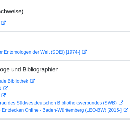
achweise)
D
er Entomologen der Welt (SDEI) [1974-]
loge und Bibliographien
ale Bibliothek
 D
D
rag des Südwestdeutschen Bibliotheksverbundes (SWB)
 Entdecken Online - Baden-Württemberg (LEO-BW) [2015-]