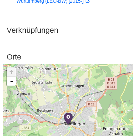
Württemberg (LEO-BW) [2015-]
Verknüpfungen
Orte
+
-