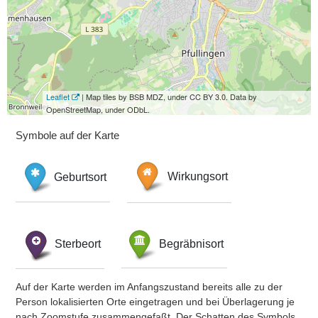
Leaflet
| Map tiles by BSB MDZ, under CC BY 3.0. Data by
OpenStreetMap, under ODbL.
Symbole auf der Karte
Geburtsort
Wirkungsort
Sterbeort
Begräbnisort
Auf der Karte werden im Anfangszustand bereits alle zu der
Person lokalisierten Orte eingetragen und bei Überlagerung je
nach Zoomstufe zusammengefaßt. Der Schatten des Symbols