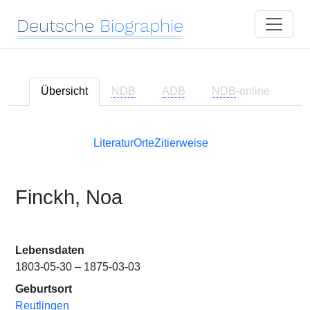
Deutsche
Biographie
Übersicht
NDB
ADB
NDB
-online
Literatur
Orte
Zitierweise
Finckh, Noa
Lebensdaten
1803-05-30 – 1875-03-03
Geburtsort
Reutlingen