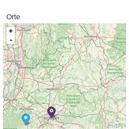
Orte
+
-