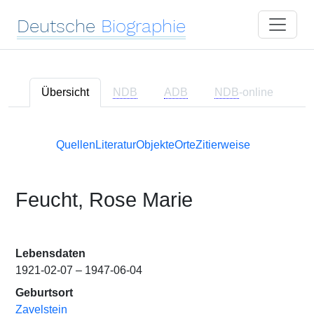
Deutsche
Biographie
Übersicht
NDB
ADB
NDB
-online
Quellen
Literatur
Objekte
Orte
Zitierweise
Feucht, Rose Marie
Lebensdaten
1921-02-07 – 1947-06-04
Geburtsort
Zavelstein