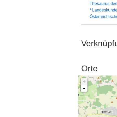
Thesaurus des
* Landeskunde
Österreichisc
Verknüpf
Orte
+
-