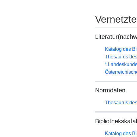
Vernetzt
Literatur(nachw
Katalog des B
Thesaurus des
* Landeskunde
Österreichisc
Normdaten
Thesaurus des
Bibliothekskata
Katalog des B