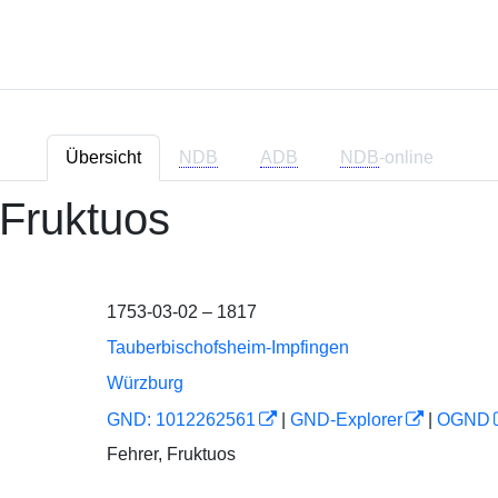
Übersicht
NDB
ADB
NDB
-online
 Fruktuos
1753-03-02 – 1817
Tauberbischofsheim-Impfingen
Würzburg
GND: 1012262561
|
GND-Explorer
|
OGND
Fehrer, Fruktuos