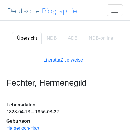
Deutsche
Biographie
Übersicht
NDB
ADB
NDB
-online
Literatur
Zitierweise
Fechter, Hermenegild
Lebensdaten
1828-04-13 – 1856-08-22
Geburtsort
Haigerloch-Hart