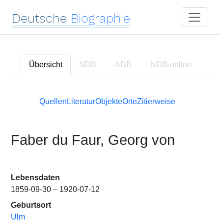
Deutsche
Biographie
Übersicht
NDB
ADB
NDB
-online
Quellen
Literatur
Objekte
Orte
Zitierweise
Faber du Faur, Georg von
Lebensdaten
1859-09-30 – 1920-07-12
Geburtsort
Ulm