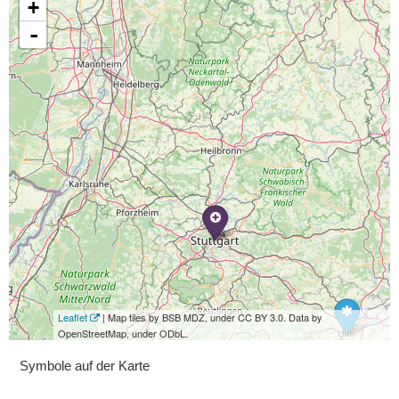
+
-
Leaflet
| Map tiles by BSB MDZ, under CC BY 3.0. Data by
OpenStreetMap, under ODbL.
Symbole auf der Karte