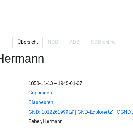
Übersicht
NDB
ADB
NDB
-online
 Hermann
1858-11-13 – 1945-01-07
Göppingen
Blaubeuren
GND: 1012261999
|
GND-Explorer
|
OGND
Faber, Hermann