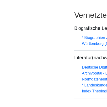
Vernetzt
Biografische L
* Biographien
Württemberg [
Literatur(nachw
Deutsche Digit
Archivportal -
Normdateneint
* Landeskunde
Index Theolog