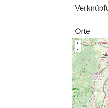
Verknüpf
Orte
+
-