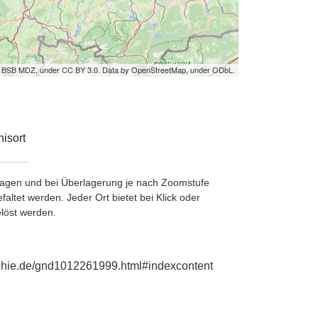
by BSB MDZ, under CC BY 3.0. Data by OpenStreetMap, under ODbL.
isort
etragen und bei Überlagerung je nach Zoomstufe
ltet werden. Jeder Ort bietet bei Klick oder
löst werden.
aphie.de/gnd1012261999.html#indexcontent