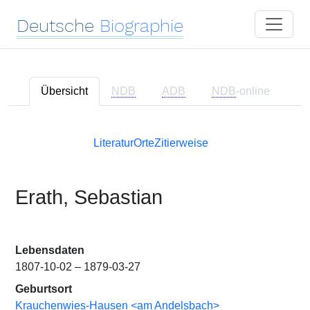
Deutsche
Biographie
Übersicht
NDB
ADB
NDB
-online
Literatur
Orte
Zitierweise
Erath, Sebastian
Lebensdaten
1807-10-02 – 1879-03-27
Geburtsort
Krauchenwies-Hausen <am Andelsbach>