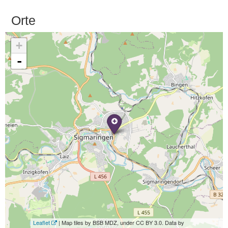
Orte
+
-
Leaflet
| Map tiles by BSB MDZ, under CC BY 3.0. Data by