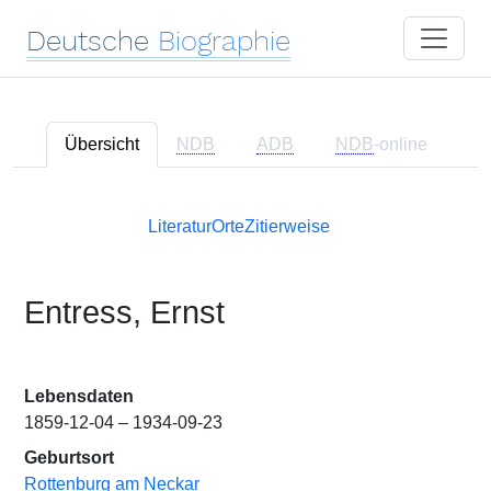
Deutsche
Biographie
Übersicht
NDB
ADB
NDB
-online
Literatur
Orte
Zitierweise
Entress, Ernst
Lebensdaten
1859-12-04 – 1934-09-23
Geburtsort
Rottenburg am Neckar