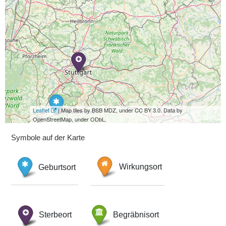
Leaflet
| Map tiles by BSB MDZ, under CC BY 3.0. Data by
OpenStreetMap, under ODbL.
Symbole auf der Karte
Geburtsort
Wirkungsort
Sterbeort
Begräbnisort