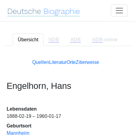
Deutsche
Biographie
Übersicht
NDB
ADB
NDB
-online
Quellen
Literatur
Orte
Zitierweise
Engelhorn, Hans
Lebensdaten
1888-02-19 – 1960-01-17
Geburtsort
Mannheim