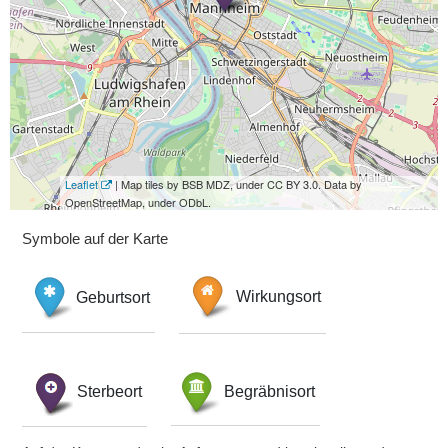
Leaflet
| Map tiles by BSB MDZ, under CC BY 3.0. Data by
OpenStreetMap, under ODbL.
Symbole auf der Karte
Geburtsort
Wirkungsort
Sterbeort
Begräbnisort