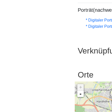
Porträt(nachwe
* Digitaler Por
* Digitaler Por
Verknüpf
Orte
+
-