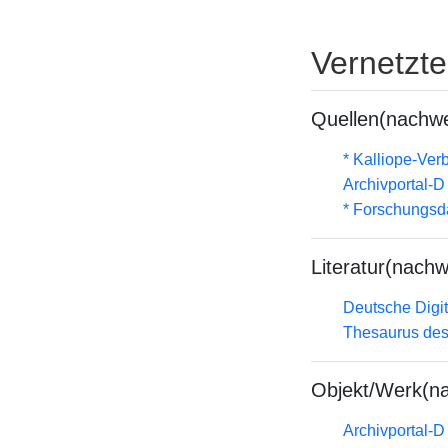
Vernetzt
Quellen(nachwe
* Kalliope-Ve
Archivportal-
* Forschungsd
Literatur(nachw
Deutsche Digit
Thesaurus des
Objekt/Werk(n
Archivportal-