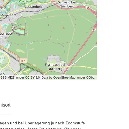
by BSB MDZ, under CC BY 3.0. Data by OpenStreetMap, under ODbL.
isort
etragen und bei Überlagerung je nach Zoomstufe