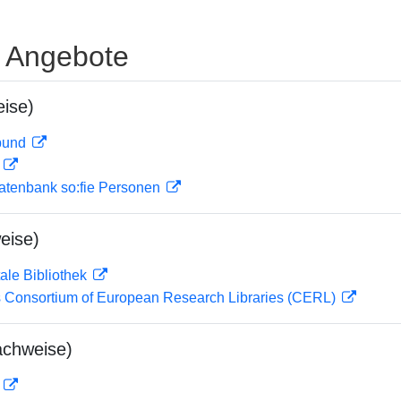
e Angebote
ise)
rbund
D
atenbank so:fie Personen
eise)
ale Bibliothek
 Consortium of European Research Libraries (CERL)
achweise)
D