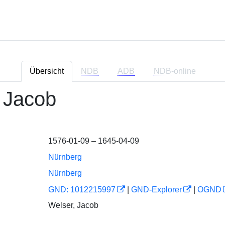
Übersicht
NDB
ADB
NDB
-online
 Jacob
1576-01-09 – 1645-04-09
Nürnberg
Nürnberg
GND: 1012215997
|
GND-Explorer
|
OGND
Welser, Jacob