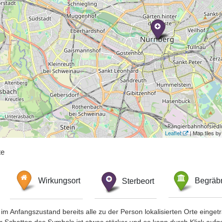
Leaflet
| Map tiles 
te
Wirkungsort
Sterbeort
Begräbn
im Anfangszustand bereits alle zu der Person lokalisierten Orte eing