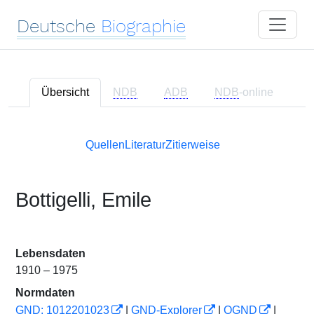
Deutsche
Biographie
Übersicht
NDB
ADB
NDB
-online
Quellen
Literatur
Zitierweise
Bottigelli, Emile
Lebensdaten
1910 – 1975
Normdaten
GND: 1012201023
|
GND-Explorer
|
OGND
|