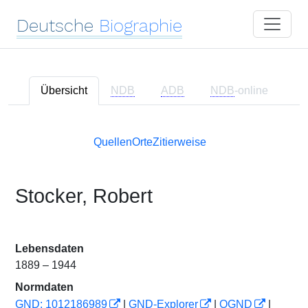
Deutsche
Biographie
Übersicht
NDB
ADB
NDB
-online
Quellen
Orte
Zitierweise
Stocker, Robert
Lebensdaten
1889 – 1944
Normdaten
GND: 1012186989
|
GND-Explorer
|
OGND
|