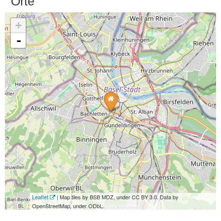
Orte
+
-
Leaflet
| Map tiles by BSB MDZ, under CC BY 3.0. Data by
OpenStreetMap, under ODbL.