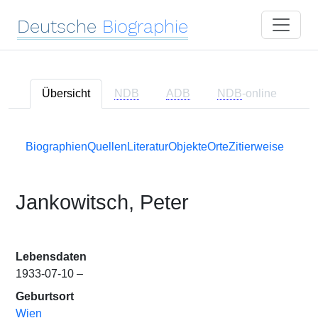
Deutsche
Biographie
Übersicht
NDB
ADB
NDB
-online
Biographien
Quellen
Literatur
Objekte
Orte
Zitierweise
Jankowitsch, Peter
Lebensdaten
1933-07-10 –
Geburtsort
Wien