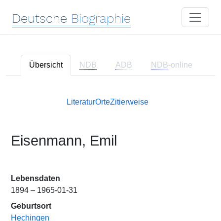
Deutsche
Biographie
Übersicht
NDB
ADB
NDB
-online
Literatur
Orte
Zitierweise
Eisenmann, Emil
Lebensdaten
1894 – 1965-01-31
Geburtsort
Hechingen