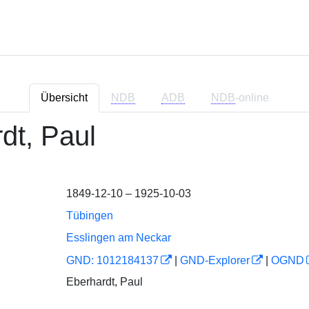
Übersicht
NDB
ADB
NDB
-online
dt, Paul
1849-12-10 – 1925-10-03
Tübingen
Esslingen am Neckar
GND: 1012184137
|
GND-Explorer
|
OGND
Eberhardt, Paul