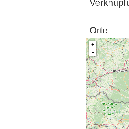
Verknüpf
Orte
+
-