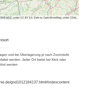
by BSB MDZ, under CC BY 3.0. Data by OpenStreetMap, under ODbL.
isort
etragen und bei Überlagerung je nach Zoomstufe
ltet werden. Jeder Ort bietet bei Klick oder
löst werden.
aphie.de/gnd1012184137.html#indexcontent