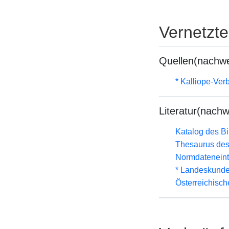
Vernetzt
Quellen(nachwe
* Kalliope-Ve
Literatur(nachw
Katalog des B
Thesaurus des
Normdateneint
* Landeskunde
Österreichisc